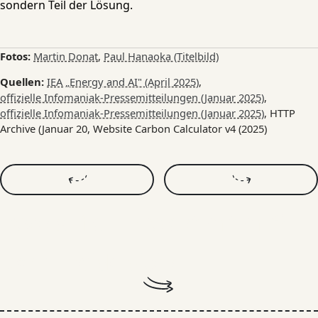
sondern Teil der Lösung.
Fotos:
Martin Donat
,
Paul Hanaoka (Titelbild)
Quellen:
IEA „Energy and AI" (April 2025)
,
offizielle Infomaniak-Pressemitteilungen (Januar 2025)
,
offizielle Infomaniak-Pressemitteilungen (Januar 2025)
, HTTP
Archive (Januar 20, Website Carbon Calculator v4 (2025)
Bock auf ein Projekt mit mir?
Dann melde dich!