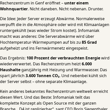
Rechenzentrum in Genf eröffnet –
unter einem
Wohnquartier
. Nicht daneben. Nicht nebenan. Drunter.
Die Idee: Jeder Server erzeugt Abwärme. Normalerweise
verpufft die in die Atmosphäre oder wird mit Klimaanlagen
runtergekühlt (was wieder Strom kostet). Infomaniak
macht was anderes: Die Serverabwärme wird über
Hochtemperatur-Wärmepumpen auf bis zu
85 Grad
aufgeheizt und ins Fernwärmenetz eingespeist.
Das Ergebnis:
100 Prozent der verbrauchten Energie
wird
wiederverwertet. Das Rechenzentrum heizt
6.000
Haushalte
ganzjährig mit Heizung und Warmwasser. Das
spart jährlich
3.600 Tonnen CO₂
. Und nebenbei kühlt sich
der Server selbst – ohne separate Klimaanlage.
Kein anderes bekanntes Rechenzentrum weltweit erreicht
diesen Wert. Und das Beste: Infomaniak teilt das
komplette Konzept als Open Source mit der ganzen
Branche. „D4 ist replizierbar“, sagt CEO Boris Siegenthaler.