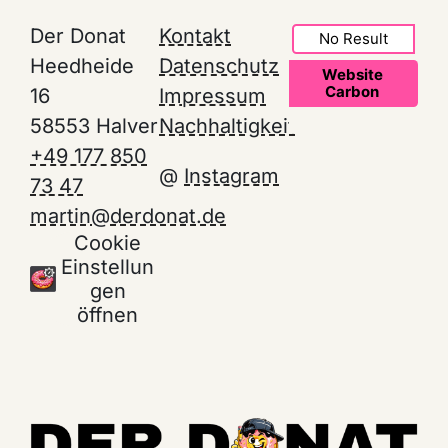
Der Donat
Kontakt
No Result
Heedheide
Datenschutz
Website
Carbon
16
Impressum
58553 Halver
Nachhaltigkeit
+49 177 850
@
Instagram
73 47
martin@derdonat.de
Cookie
Einstellun
gen
öffnen