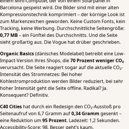
einem Mini-Computer, der von einem Solarpanel in
Barcelona gespeist wird. Die Bilder sind mit einer alten
Kompressionstechnik komprimiert – der körnige Look ist
zum Markenzeichen geworden. Keine Custom Fonts, kein
Tracking, keine Werbung. Durchschnittliche Seitengröße:
0,77 MB
– ein Fünftel des Durchschnitts. Und die Seite
sieht großartig aus. Die Vogue hat drüber geschrieben.
Organic Basics
(dänisches Modelabel) betreibt eine Low-
Impact-Version ihres Shops, die
70 Prozent weniger CO₂
verursacht. Die Seite reagiert sogar auf die aktuelle CO₂-
Intensität des Stromnetzes: Bei hoher
Kohlestromproduktion werden Bilder reduziert, bei sehr
hoher Intensität geht die Seite offline. Radikal? Ja.
Konsequent? Definitiv.
C40 Cities
hat durch ein Redesign den CO₂-Ausstoß pro
Seitenaufruf von 6,7 Gramm auf
0,34 Gramm
gesenkt –
eine Reduktion um
95 Prozent
. Ladezeit: 1,2 Sekunden.
Accessibility-Score: 98. Besser geht’s kaum.