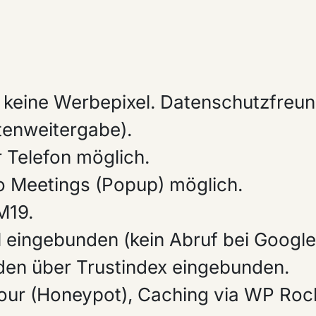
, keine Werbepixel. Datenschutzfreu
atenweitergabe).
r Telefon möglich.
 Meetings (Popup) möglich.
M19.
 eingebunden (kein Abruf bei Google
en über Trustindex eingebunden.
r (Honeypot), Caching via WP Rock